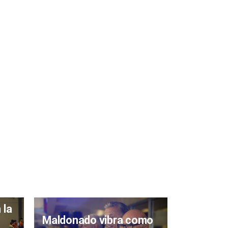
 la
Maldonado vibra como
Llega es