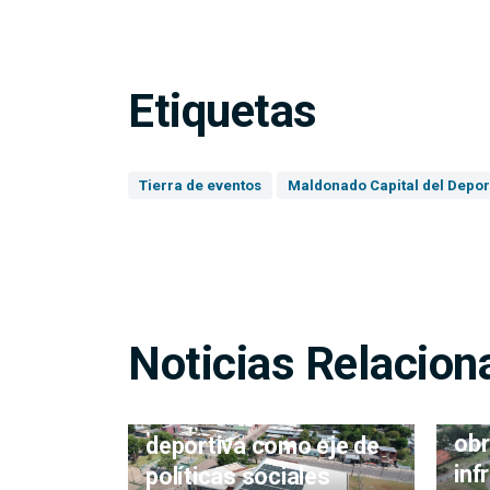
Etiquetas
Tierra de eventos
Maldonado Capital del Depor
Noticias Relacion
Fuerte inversión en
Int
infraestructura
obr
deportiva como eje de
inf
políticas sociales