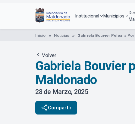
Pasar
al
De
contenido
Institucional
Municipios
Ma
principal
Inicio
Noticias
Gabriela Bouvier Peleará Por
Volver
Gabriela Bouvier p
Maldonado
28 de Marzo, 2025
share
Compartir