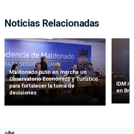
Noticias Relacionadas
Maldonado puso en marcha un
Observatorio Económico y Turístico
IDM re
para fortalecer la toma de
en Bra
decisiones