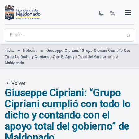
Pasar
al
contenido
Institucional
Municipios
Descubre Maldonado
Comunicación
Servicios
Guía De Trámites
Ver Noticias
principal
Inicio
Noticias
Giuseppe Cipriani: “Grupo Cipriani Cumplió Con
Todo Lo Dicho y Contando Con El Apoyo Total del Gobierno” de
Maldonado
Volver
Giuseppe Cipriani: “Grupo
Cipriani cumplió con todo lo
dicho y contando con el
apoyo total del gobierno” de
Maldonado