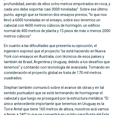
profundidad, siendo de ellos ocho metros empotrados en roca, y
cada uno debe soportar casi 3000 toneladas”. Sobre ese último
punto, agregó que se hicieron dos ensayos previos, “lo que nos
llevó a 6000 toneladas en el ensayo, sobre eso tenemos un
cabezal con 4600 metros cúbicos de hormigón, un edificio
normal de 400 metros de planta y 15 pisos de más o menos 2000
metros cúbicos”.
En cuanto a las dificultades que presenta su ejecución, el
ingeniero expresó que el proyecto “se está haciendo en Nueva
York con ensayos en Australia, con técnicos de esos países y
también de Brasil, Argentina y Uruguay, debido a los desafíos que
tenemos” y contando con tecnología de avanzada. Tomando en
consideración el proyecto global se trata de 170 mil metros
cuadrados.
Stephan también comunicó sobre el avance de obras y en tal
sentido puntualizó que se está terminando de hormigonar el
cabezal y que luego se proseguirá por la estructura metálica: “El
único antecedente importante que tenemos en Uruguay es la
Torre Antel que tiene 160 metros de altura, nosotros acá vamos
a llegar a 240” lo que se convertirá en un hito para Punta del Este.