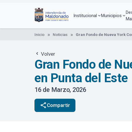
Pasar
al
De
contenido
Institucional
Municipios
Ma
principal
Inicio
Noticias
Gran Fondo de Nueva York Con
Volver
Gran Fondo de Nue
en Punta del Este
16 de Marzo, 2026
share
Compartir