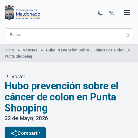
Pasar
al
contenido
Institucional
Municipios
Descubre Maldonado
Comunicación
Servicios
Guía De Trámites
Ver Noticias
principal
Inicio
Noticias
Hubo Prevención Sobre El Cáncer de Colon En
Punta Shopping
Volver
Hubo prevención sobre el
cáncer de colon en Punta
Shopping
22 de Mayo, 2026
share
Compartir