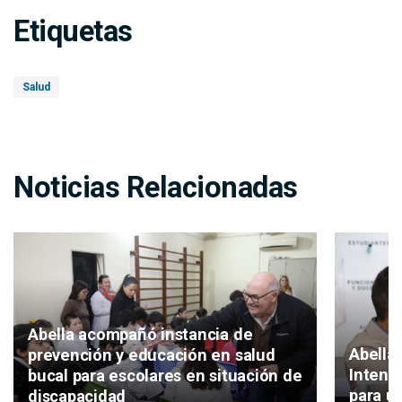
Etiquetas
Salud
Noticias Relacionadas
Abella acompañó instancia de
Abella 
prevención y educación en salud
Intend
bucal para escolares en situación de
para un
discapacidad