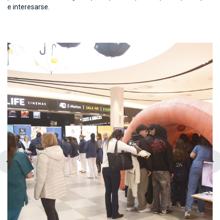
e interesarse.
chevron_left
navigate_next