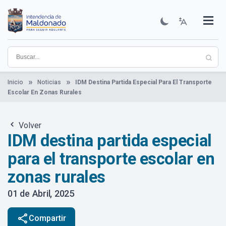
Pasar
al
contenido
Institucional
Municipios
Descubre Maldonado
Comunicación
Servicios
Guía De Trámites
Ver Noticias
principal
Inicio
Noticias
IDM Destina Partida Especial Para El Transporte
Escolar En Zonas Rurales
Volver
IDM destina partida especial
para el transporte escolar en
zonas rurales
01 de Abril, 2025
share
Compartir