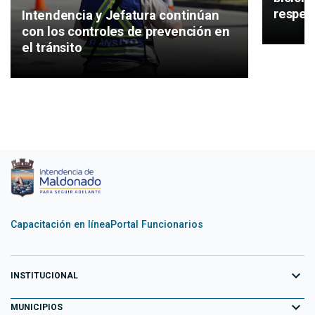
respeta
Intendencia y Jefatura continúan
con los controles de prevención en
el tránsito
Capacitación en línea
Portal Funcionarios
expand_more
INSTITUCIONAL
expand_more
Equipo de Gobierno
MUNICIPIOS