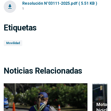
Resolución N°03111-2025.pdf ( 5.51 KB )
file_download
1
Etiquetas
Movilidad
Noticias Relacionadas
Motos, 
bicicl