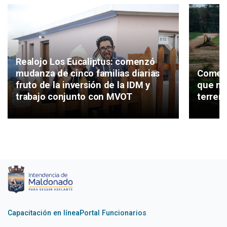
Realojo Los Eucaliptus: comenzó
mudanza de cinco familias diarias
Comenz
fruto de la inversión de la IDM y
que ma
trabajo conjunto con MVOT
terren
Capacitación en línea
Portal Funcionarios