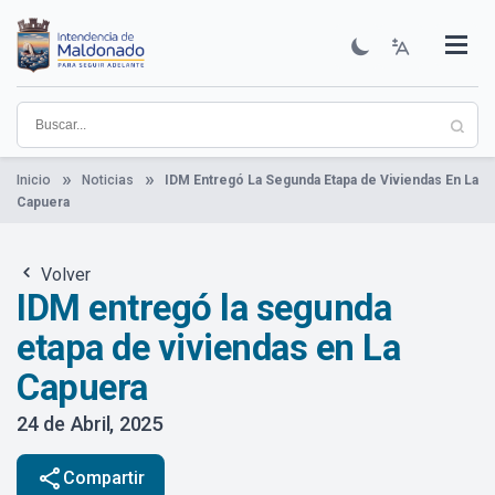
Pasar
al
contenido
Institucional
Municipios
Descubre Maldonado
Comunicación
Servicios
Guía De Trámites
Ver Noticias
principal
Inicio
Noticias
IDM Entregó La Segunda Etapa de Viviendas En La
Capuera
Volver
IDM entregó la segunda
etapa de viviendas en La
Capuera
24 de Abril, 2025
share
Compartir