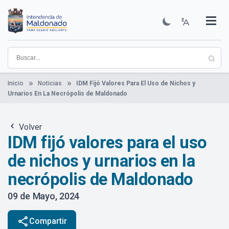
Pasar
al
contenido
Institucional
Municipios
Descubre Maldonado
Comunicación
Servicios
Guía De Trámites
Ver Noticias
principal
Inicio
Noticias
IDM Fijó Valores Para El Uso de Nichos y
Urnarios En La Necrópolis de Maldonado
Volver
IDM fijó valores para el uso
de nichos y urnarios en la
necrópolis de Maldonado
09 de Mayo, 2024
share
Compartir