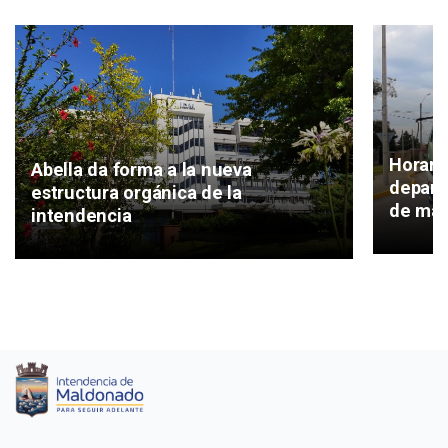
Horari
Abella da forma a la nueva
depart
estructura orgánica de la
de ma
intendencia