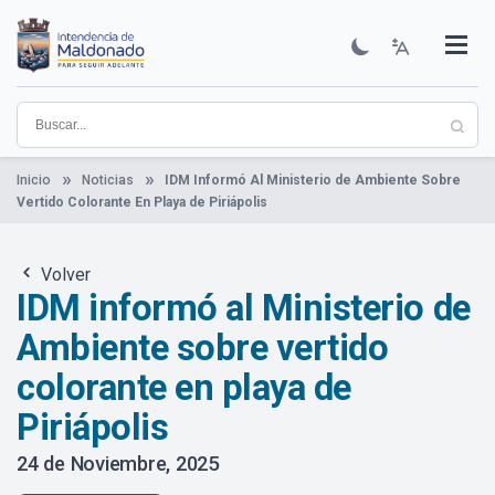
Pasar
al
contenido
Institucional
Municipios
Descubre Maldonado
Comunicación
Servicios
Guía De Trámites
Ver Noticias
principal
Inicio
Noticias
IDM Informó Al Ministerio de Ambiente Sobre
Vertido Colorante En Playa de Piriápolis
Volver
IDM informó al Ministerio de
Ambiente sobre vertido
colorante en playa de
Piriápolis
24 de Noviembre, 2025