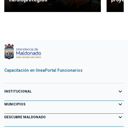
Capacitación en línea
Portal Funcionarios
expand_more
INSTITUCIONAL
expand_more
Equipo de Gobierno
MUNICIPIOS
Primeros 100 días
expand_more
Aiguá
DESCUBRE MALDONADO
Transparencia
Garzón