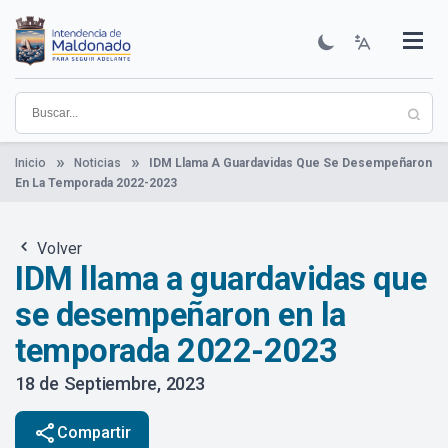
Pasar
al
contenido
Institucional
Municipios
Descubre Maldonado
Comunicación
Servicios
Guía De Trámites
Ver Noticias
principal
Inicio
Noticias
IDM Llama A Guardavidas Que Se Desempeñaron
En La Temporada 2022-2023
Volver
IDM llama a guardavidas que
se desempeñaron en la
temporada 2022-2023
18 de Septiembre, 2023
share
Compartir