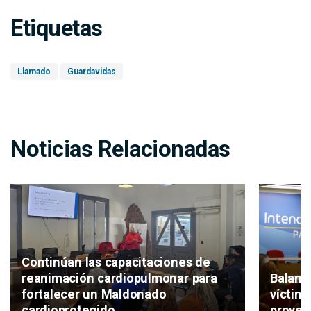
Etiquetas
Llamado
Guardavidas
Noticias Relacionadas
Continúan las capacitaciones de
Balanc
reanimación cardiopulmonar para
víctima
fortalecer un Maldonado
proyec
cardioprotegido