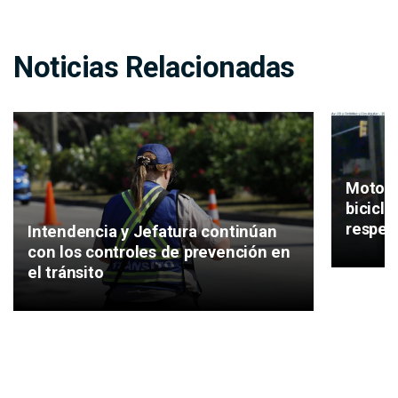
Noticias Relacionadas
Motos, 
bicicl
respeta
Intendencia y Jefatura continúan
con los controles de prevención en
el tránsito