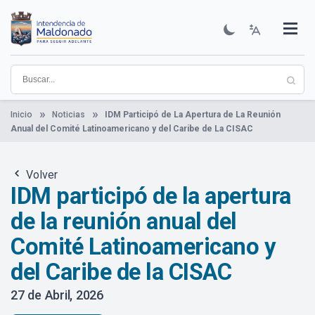
Pasar
al
contenido
Institucional
Municipios
Descubre Maldonado
Comunicación
Servicios
Guía De Trámites
Ver Noticias
principal
Inicio
Noticias
IDM Participó de La Apertura de La Reunión
Anual del Comité Latinoamericano y del Caribe de La CISAC
Volver
IDM participó de la apertura
de la reunión anual del
Comité Latinoamericano y
del Caribe de la CISAC
27 de Abril, 2026