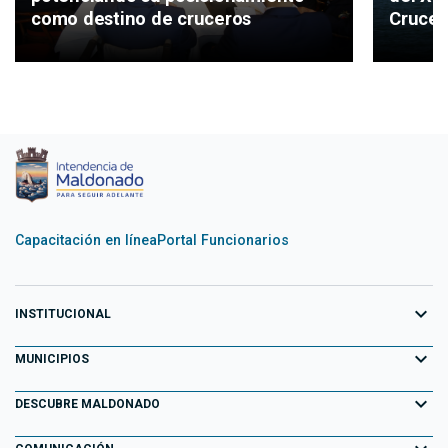
como destino de cruceros
Crucer
Capacitación en línea
Portal Funcionarios
expand_more
INSTITUCIONAL
expand_more
Equipo de Gobierno
MUNICIPIOS
Primeros 100 días
expand_more
Aiguá
DESCUBRE MALDONADO
Transparencia
Garzón
Información para el Turista