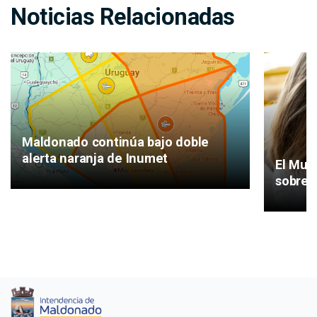
Noticias Relacionadas
Maldonado continúa bajo doble
alerta naranja de Inumet
El Mun
sobre 