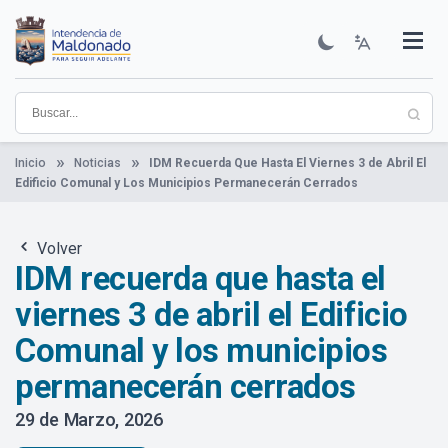
Pasar
al
contenido
Institucional
Municipios
Descubre Maldonado
Comunicación
Servicios
Guía De Trámites
Ver Noticias
principal
Inicio
Noticias
IDM Recuerda Que Hasta El Viernes 3 de Abril El
Edificio Comunal y Los Municipios Permanecerán Cerrados
Volver
IDM recuerda que hasta el
viernes 3 de abril el Edificio
Comunal y los municipios
permanecerán cerrados
29 de Marzo, 2026