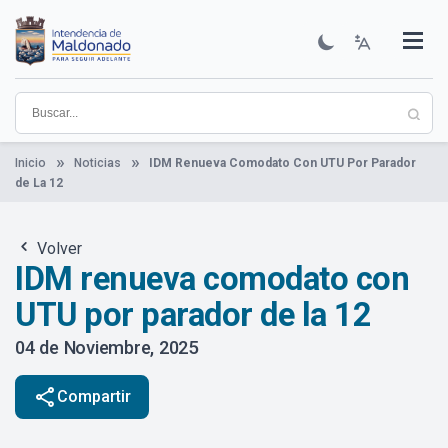
Pasar
al
contenido
Institucional
Municipios
Descubre Maldonado
Comunicación
Servicios
Guía De Trámites
Ver Noticias
principal
Inicio
Noticias
IDM Renueva Comodato Con UTU Por Parador
de La 12
Volver
IDM renueva comodato con
UTU por parador de la 12
04 de Noviembre, 2025
share
Compartir