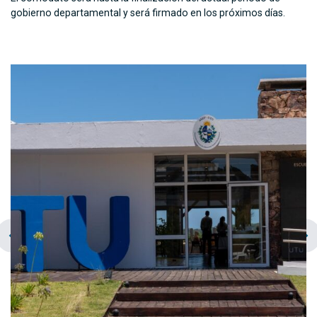
gobierno departamental y será firmado en los próximos días.
chevron_left
navigate_next