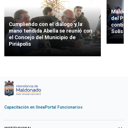
Maldon
del Pla
Cumpliendo con el diálogo y la
continu
mano tendida Abella se reunió con
Solís 
el Concejo del Municipio de
Piriápolis
Capacitación en línea
Portal Funcionarios