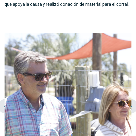
que apoya la causa y realizó donación de material para el corral.
chevron_left
navigate_next