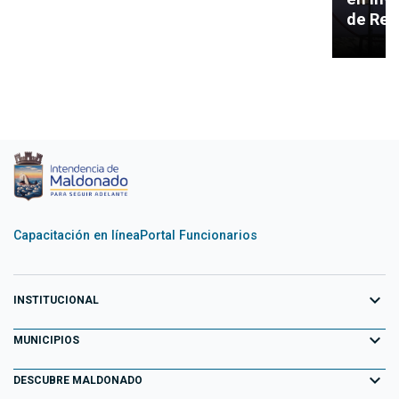
de Rec
Capacitación en línea
Portal Funcionarios
expand_more
INSTITUCIONAL
expand_more
Equipo de Gobierno
MUNICIPIOS
Primeros 100 días
expand_more
Aiguá
DESCUBRE MALDONADO