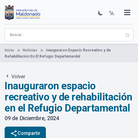
Pasar
al
contenido
Institucional
Municipios
Descubre Maldonado
Comunicación
Servicios
Guía De Trámites
Ver Noticias
principal
Inicio
Noticias
Inauguraron Espacio Recreativo y de
Rehabilitación En El Refugio Departamental
Volver
Inauguraron espacio
recreativo y de rehabilitación
en el Refugio Departamental
09 de Diciembre, 2024
share
Compartir