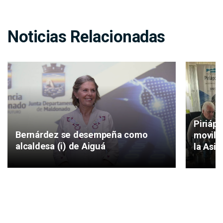
Noticias Relacionadas
Piriáp
Bernárdez se desempeña como
movilid
alcaldesa (i) de Aiguá
la Asis