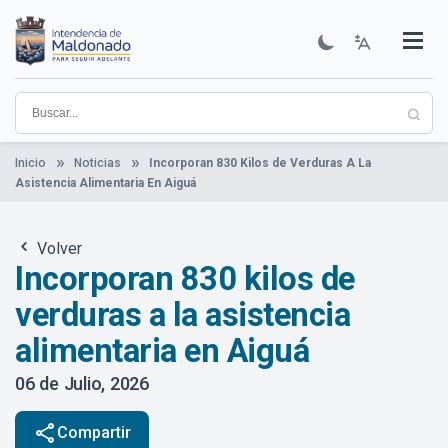
Pasar
al
contenido
Institucional
Municipios
Descubre Maldonado
Comunicación
Servicios
Guía De Trámites
Ver Noticias
principal
Inicio
Noticias
Incorporan 830 Kilos de Verduras A La
Asistencia Alimentaria En Aiguá
Volver
Incorporan 830 kilos de
verduras a la asistencia
alimentaria en Aiguá
06 de Julio, 2026
share
Compartir