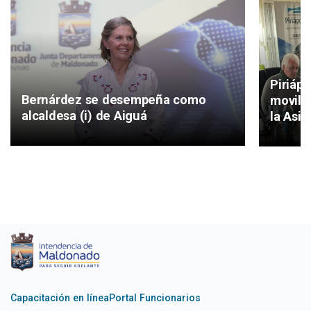
Piriáp
Bernárdez se desempeña como
movilid
alcaldesa (i) de Aiguá
la Asis
Capacitación en línea
Portal Funcionarios