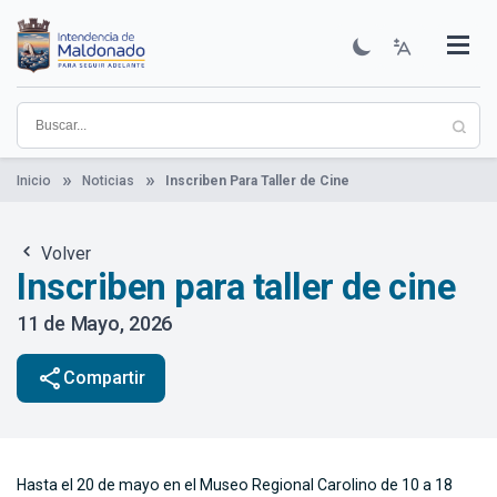
Pasar
al
contenido
Institucional
Municipios
Descubre Maldonado
Comunicación
Servicios
Guía De Trámites
Ver Noticias
principal
Inicio
Noticias
Inscriben Para Taller de Cine
Volver
Inscriben para taller de cine
11 de Mayo, 2026
share
Compartir
Hasta el 20 de mayo en el Museo Regional Carolino de 10 a 18