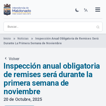
Pasar
al
contenido
Institucional
Municipios
Descubre Maldonado
Comunicación
Servicios
Guía De Trámites
Ver Noticias
principal
Inicio
Noticias
Inspección Anual Obligatoria de Remises Será
Durante La Primera Semana de Noviembre
Volver
Inspección anual obligatoria
de remises será durante la
primera semana de
noviembre
20 de Octubre, 2025