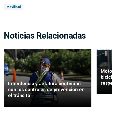
Movilidad
Noticias Relacionadas
Motos, 
bicicl
respeta
Intendencia y Jefatura continúan
con los controles de prevención en
el tránsito