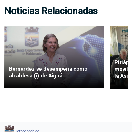
Noticias Relacionadas
Piriáp
Bernárdez se desempeña como
movilid
alcaldesa (i) de Aiguá
la Asis