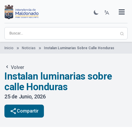
Pasar
al
contenido
Institucional
Municipios
Descubre Maldonado
Comunicación
Servicios
Guía De Trámites
Ver Noticias
principal
Inicio
Noticias
Instalan Luminarias Sobre Calle Honduras
Volver
Instalan luminarias sobre
calle Honduras
25 de Junio, 2026
share
Compartir