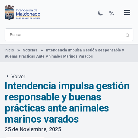
Pasar
al
contenido
Institucional
Municipios
Descubre Maldonado
Comunicación
Servicios
Guía De Trámites
Ver Noticias
principal
Inicio
Noticias
Intendencia Impulsa Gestión Responsable y
Buenas Prácticas Ante Animales Marinos Varados
Volver
Intendencia impulsa gestión
responsable y buenas
prácticas ante animales
marinos varados
25 de Noviembre, 2025