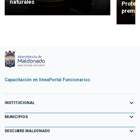
naturales
Protec
premio
Capacitación en línea
Portal Funcionarios
expand_more
INSTITUCIONAL
expand_more
Equipo de Gobierno
MUNICIPIOS
Primeros 100 días
expand_more
Aiguá
DESCUBRE MALDONADO
Transparencia