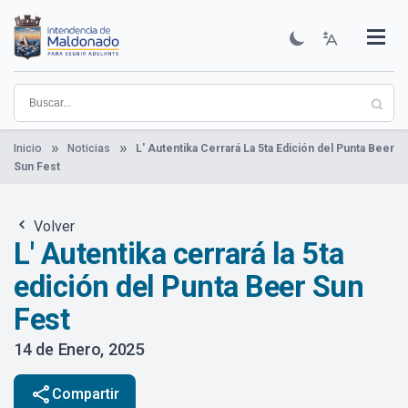
Pasar
al
contenido
Institucional
Municipios
Descubre Maldonado
Comunicación
Servicios
Guía De Trámites
Ver Noticias
principal
Inicio
Noticias
L' Autentika Cerrará La 5ta Edición del Punta Beer
Sun Fest
Volver
L' Autentika cerrará la 5ta
edición del Punta Beer Sun
Fest
14 de Enero, 2025
share
Compartir