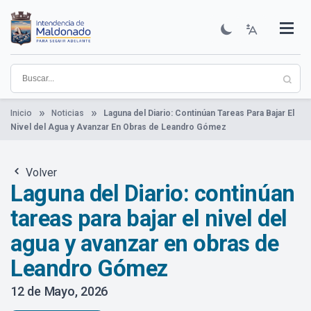
Pasar
al
contenido
Institucional
Municipios
Descubre Maldonado
Comunicación
Servicios
Guía De Trámites
Ver Noticias
principal
Inicio
Noticias
Laguna del Diario: Continúan Tareas Para Bajar El
Nivel del Agua y Avanzar En Obras de Leandro Gómez
Volver
Laguna del Diario: continúan
tareas para bajar el nivel del
agua y avanzar en obras de
Leandro Gómez
12 de Mayo, 2026