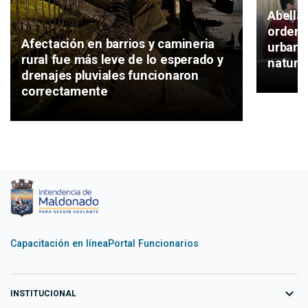
Abella
ordena
Afectación en barrios y camineria
urbano
rural fue más leve de lo esperado y
natura
drenajes pluviales funcionaron
correctamente
Capacitación en línea
Portal Funcionarios
expand_more
INSTITUCIONAL