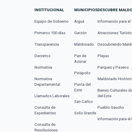
INSTITUCIONAL
MUNICIPIOS
DESCUBRE MALD
Equipo de Gobierno
Aiguá
Información para el 
Primeros 100 días
Garzón
Atracciones Turísti
Transparencia
Maldonado
Descubriendo Mal
Decretos
Pan de
Playas
Azúcar
Normativa
Parques y Paseos
Piriápolis
Normativa
Maldonado Históri
Departamental
Punta del
Este
Bienes Culturales d
Llamados Laborales
del Este
San Carlos
Consulta de
Pueblo Gaucho
Expedientes
Solís Grande
Información para el 
Consulta de
Resoluciones