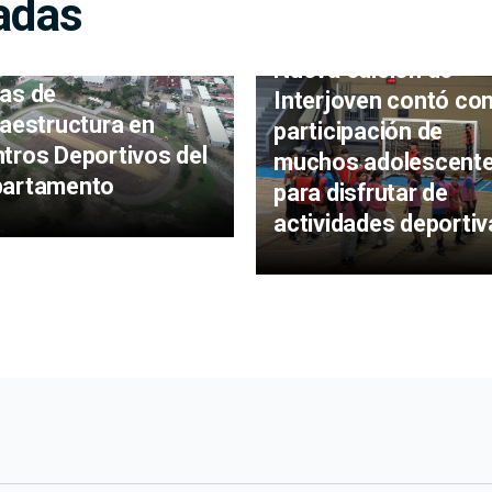
adas
endencia avanza con
Nueva edición de
as de
Interjoven contó con
raestructura en
participación de
tros Deportivos del
muchos adolescent
partamento
para disfrutar de
actividades deportiv