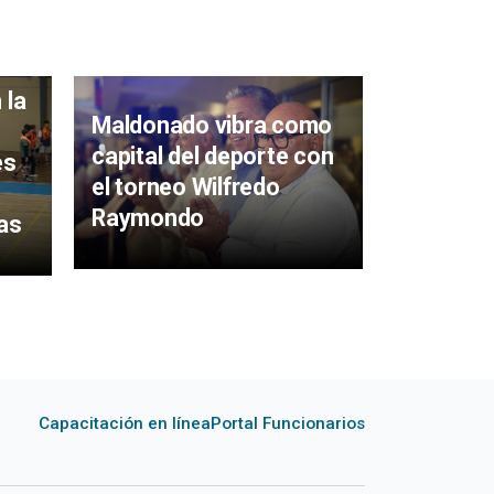
 la
Maldonado vibra como
Llega es
capital del deporte con
semana e
es
el torneo Wilfredo
natación
Raymondo
Raymon
as
Capacitación en línea
Portal Funcionarios