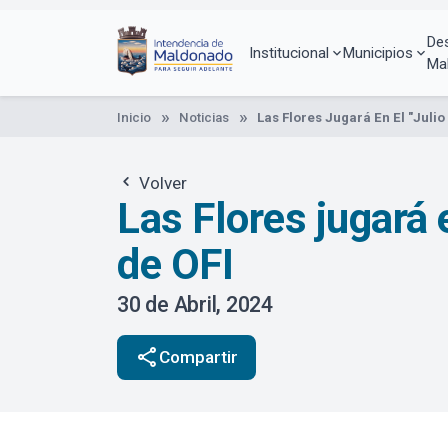
Pasar
al
De
contenido
Institucional
Municipios
Ma
principal
Inicio
Noticias
Las Flores Jugará En El "Juli
Volver
Las Flores jugará 
de OFI
30 de Abril, 2024
share
Compartir