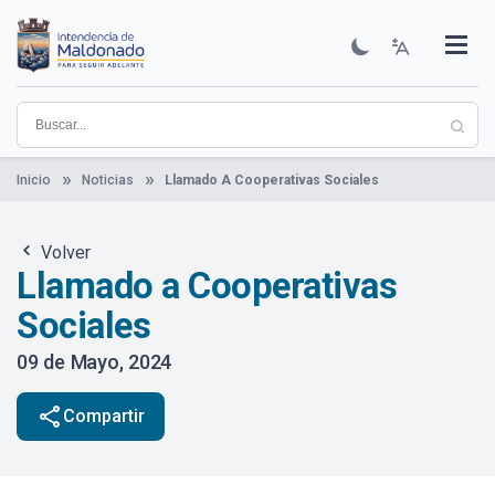
Pasar
al
contenido
Institucional
Municipios
Descubre Maldonado
Comunicación
Servicios
Guía De Trámites
Ver Noticias
principal
Inicio
Noticias
Llamado A Cooperativas Sociales
Volver
Llamado a Cooperativas
Sociales
09 de Mayo, 2024
share
Compartir