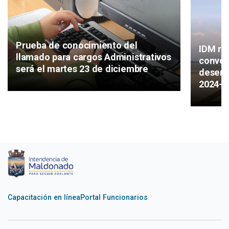
Prueba de conocimiento del
IDM rec
llamado para cargos Administrativos
convoc
será el martes 23 de diciembre
desemp
2024-2
Capacitación en línea
Portal Funcionarios