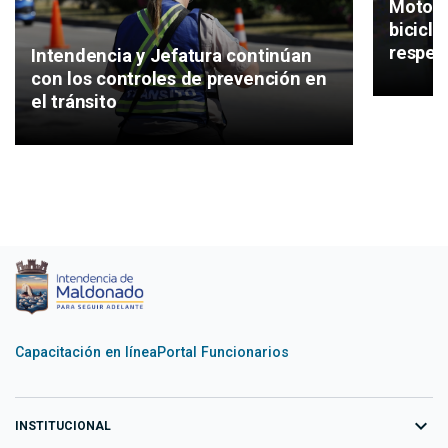
Motos, 
bicicl
respeta
Intendencia y Jefatura continúan
con los controles de prevención en
el tránsito
Capacitación en línea
Portal Funcionarios
expand_more
INSTITUCIONAL