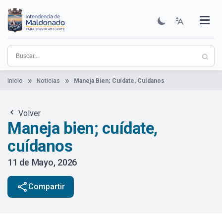
Pasar
al
contenido
Institucional
Municipios
Descubre Maldonado
Comunicación
Servicios
Guía De Trámites
Ver Noticias
principal
Inicio
Noticias
Maneja Bien; Cuídate, Cuídanos
Volver
Maneja bien; cuídate,
cuídanos
11 de Mayo, 2026
share
Compartir