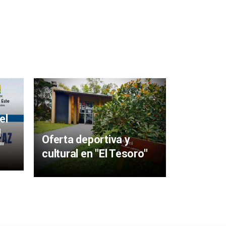
Mujeres 
aigüens
el
particip
I
Oferta deportiva y
y Sabere
"
cultural en "El Tesoro"