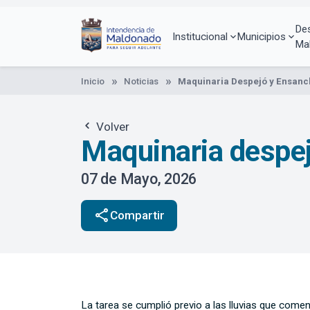
Pasar
al
De
contenido
Institucional
Municipios
Ma
principal
Inicio
Noticias
Maquinaria Despejó y Ensanc
Volver
Maquinaria despej
07 de Mayo, 2026
share
Compartir
La tarea se cumplió previo a las lluvias que come