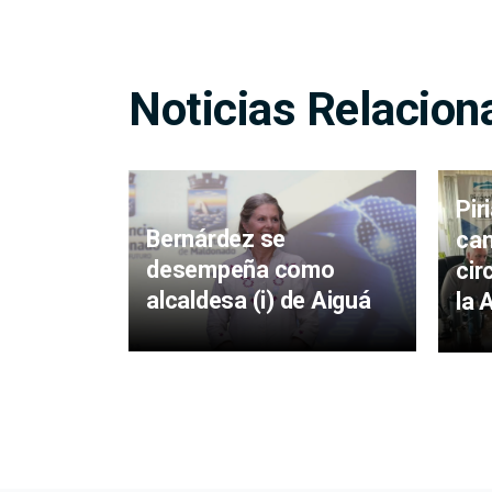
Noticias Relacion
Pir
Bernárdez se
cam
desempeña como
cir
alcaldesa (i) de Aiguá
la 