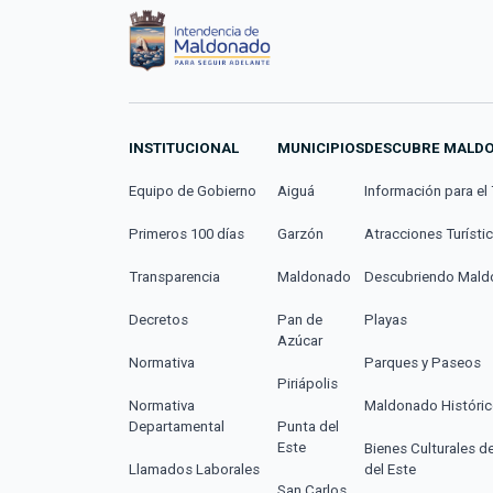
INSTITUCIONAL
MUNICIPIOS
DESCUBRE MALD
Equipo de Gobierno
Aiguá
Información para el 
Primeros 100 días
Garzón
Atracciones Turísti
Transparencia
Maldonado
Descubriendo Mal
Decretos
Pan de
Playas
Azúcar
Normativa
Parques y Paseos
Piriápolis
Normativa
Maldonado Históri
Departamental
Punta del
Este
Bienes Culturales d
Llamados Laborales
del Este
San Carlos