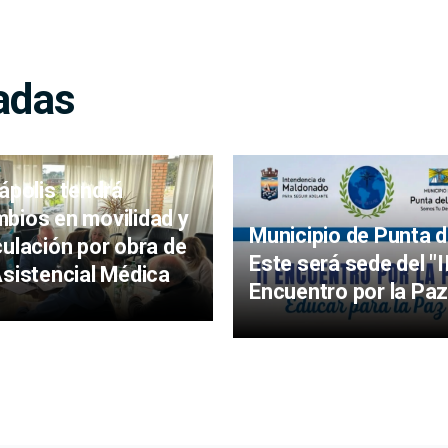
adas
iápolis tendrá
bios en movilidad y
Municipio de Punta d
culación por obra de
Este será sede del "I
Asistencial Médica
Encuentro por la Paz