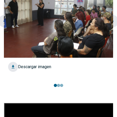
chevron_left
navigate_next
Descargar imagen