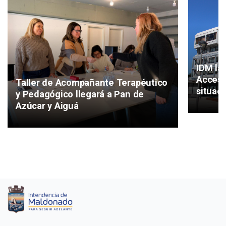
IDM la
Accesi
Taller de Acompañante Terapéutico
situac
y Pedagógico llegará a Pan de
Azúcar y Aiguá