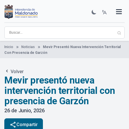
Pasar
al
contenido
Institucional
Municipios
Descubre Maldonado
Comunicación
Servicios
Guía De Trámites
Ver Noticias
principal
Inicio
Noticias
Mevir Presentó Nueva Intervención Territorial
Con Presencia de Garzón
Volver
Mevir presentó nueva
intervención territorial con
presencia de Garzón
26 de Junio, 2026
share
Compartir