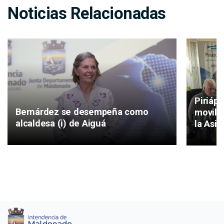
Noticias Relacionadas
Piriáp
Bernárdez se desempeña como
movilid
alcaldesa (i) de Aiguá
la Asis