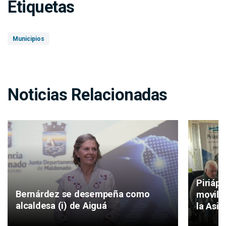
Etiquetas
Municipios
Noticias Relacionadas
Piriáp
Bernárdez se desempeña como
movilid
alcaldesa (i) de Aiguá
la Asis