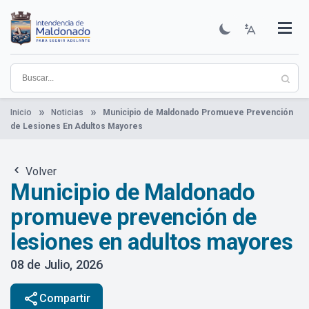
Pasar
al
contenido
Institucional
Municipios
Descubre Maldonado
Comunicación
Servicios
Guía De Trámites
Ver Noticias
principal
Inicio
Noticias
Municipio de Maldonado Promueve Prevención
de Lesiones En Adultos Mayores
Volver
Municipio de Maldonado
promueve prevención de
lesiones en adultos mayores
08 de Julio, 2026
share
Compartir