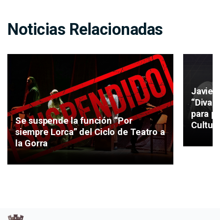
Noticias Relacionadas
Javier
“Divag
para pi
Se suspende la función “Por
Cultur
siempre Lorca” del Ciclo de Teatro a
la Gorra