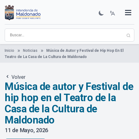
Pasar
al
contenido
Institucional
Municipios
Descubre Maldonado
Comunicación
Servicios
Guía De Trámites
Ver Noticias
principal
Inicio
Noticias
Música de Autor y Festival de Hip Hop En El
Teatro de La Casa de La Cultura de Maldonado
Volver
Música de autor y Festival de
hip hop en el Teatro de la
Casa de la Cultura de
Maldonado
11 de Mayo, 2026