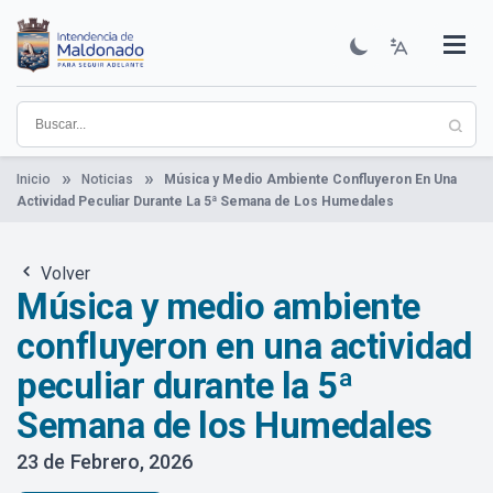
Pasar
al
contenido
Institucional
Municipios
Descubre Maldonado
Comunicación
Servicios
Guía De Trámites
Ver Noticias
principal
Inicio
Noticias
Música y Medio Ambiente Confluyeron En Una
Actividad Peculiar Durante La 5ª Semana de Los Humedales
Volver
Música y medio ambiente
confluyeron en una actividad
peculiar durante la 5ª
Semana de los Humedales
23 de Febrero, 2026