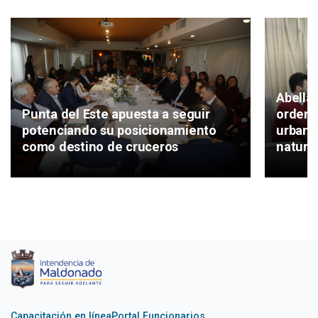
Abella
Punta del Este apuesta a seguir
ordena
potenciando su posicionamiento
urbano
como destino de cruceros
natura
Capacitación en línea
Portal Funcionarios