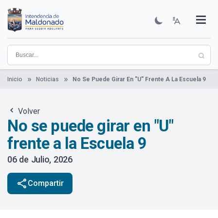
Pasar
al
contenido
Institucional
Municipios
Descubre Maldonado
Comunicación
Servicios
Guía De Trámites
Ver Noticias
principal
Inicio
Noticias
No Se Puede Girar En "U" Frente A La Escuela 9
Volver
No se puede girar en "U"
frente a la Escuela 9
06 de Julio, 2026
share
Compartir