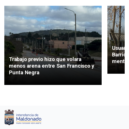
Usuari
Barrio
Trabajo previo hizo que volara
mental
menos arena entre San Francisco y
Punta Negra