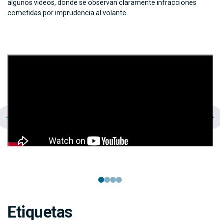
algunos videos, donde se observan claramente infracciones
cometidas por imprudencia al volante.
chevron_left
navigate_next
Etiquetas