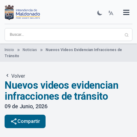
Pasar
al
contenido
Institucional
Municipios
Descubre Maldonado
Comunicación
Servicios
Guía De Trámites
Ver Noticias
principal
Inicio
Noticias
Nuevos Videos Evidencian Infracciones de
Tránsito
Volver
Nuevos videos evidencian
infracciones de tránsito
09 de Junio, 2026
share
Compartir