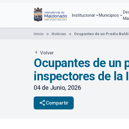
Pasar
al
De
contenido
Institucional
Municipios
Ma
principal
Inicio
Noticias
Ocupantes de un Predio Baldí
Volver
Ocupantes de un pr
inspectores de la
04 de Junio, 2026
share
Compartir