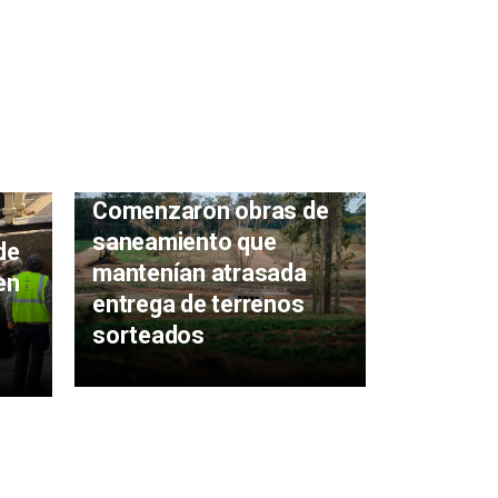
Comenzaron obras de
saneamiento que
de
Benefici
mantenían atrasada
en
Uruguay
entrega de terrenos
están en
sorteados