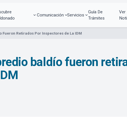
scubre
Guía De
Ver
Comunicación
Servicios
ldonado
Trámites
Noti
o Fueron Retirados Por Inspectores de La IDM
edio baldío fueron retir
 IDM