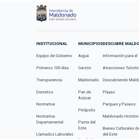
INSTITUCIONAL
MUNICIPIOS
DESCUBRE MALD
Equipo de Gobierno
Aiguá
Información para el 
Primeros 100 días
Garzón
Atracciones Turísti
Transparencia
Maldonado
Descubriendo Mal
Decretos
Pan de
Playas
Azúcar
Normativa
Parques y Paseos
Piriápolis
Normativa
Maldonado Históri
Departamental
Punta del
Este
Bienes Culturales d
Llamados Laborales
del Este