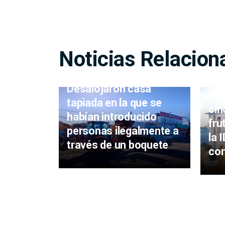
Noticias Relacion
Rea
Desalojaron casa
co
tapiada en la que se
cin
habían introducido
fru
personas ilegalmente a
la 
través de un boquete
co