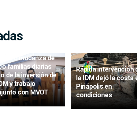
adas
lojo Los Eucaliptus:
menzó mudanza de
co familias diarias
Rápida intervención 
to de la inversión de
la IDM dejó la costa 
IDM y trabajo
Piriápolis en
njunto con MVOT
condiciones