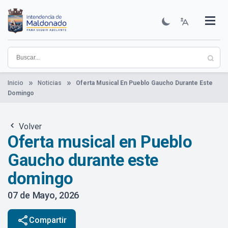
Pasar
al
contenido
Institucional
Municipios
Descubre Maldonado
Comunicación
Servicios
Guía De Trámites
Ver Noticias
principal
Inicio
Noticias
Oferta Musical En Pueblo Gaucho Durante Este
Domingo
Volver
Oferta musical en Pueblo
Gaucho durante este
domingo
07 de Mayo, 2026
share
Compartir