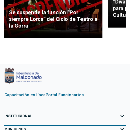
“Divag
para pi
Se suspende la función “Por
Cultur
siempre Lorca” del Ciclo de Teatro a
la Gorra
Capacitación en línea
Portal Funcionarios
expand_more
INSTITUCIONAL
expand_more
Equipo de Gobierno
MUNICIPIOS