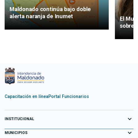
Maldonado continúa bajo doble
alerta naranja de Inumet
El Mun
sobre 
Capacitación en línea
Portal Funcionarios
expand_more
INSTITUCIONAL
expand_more
Equipo de Gobierno
MUNICIPIOS