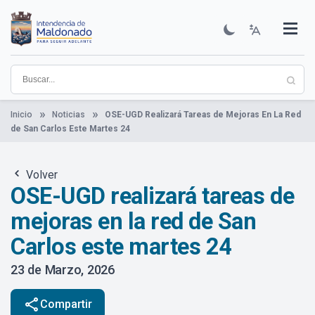
Pasar
al
contenido
Institucional
Municipios
Descubre Maldonado
Comunicación
Servicios
Guía De Trámites
Ver Noticias
principal
Inicio
Noticias
OSE-UGD Realizará Tareas de Mejoras En La Red
de San Carlos Este Martes 24
Volver
OSE-UGD realizará tareas de
mejoras en la red de San
Carlos este martes 24
23 de Marzo, 2026
share
Compartir