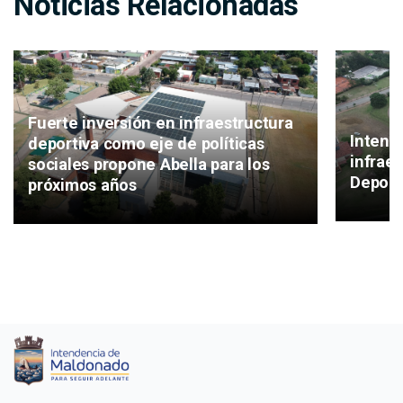
Noticias Relacionadas
Fuerte inversión en infraestructura
Intend
deportiva como eje de políticas
infrae
sociales propone Abella para los
Deport
próximos años