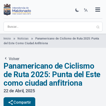
Pasar
al
contenido
Institucional
Municipios
Descubre Maldonado
Comunicación
Servicios
Guía De Trámites
Ver Noticias
principal
Inicio
Noticias
Panamericano de Ciclismo de Ruta 2025: Punta
del Este Como Ciudad Anfitriona
Volver
Panamericano de Ciclismo
de Ruta 2025: Punta del Este
como ciudad anfitriona
22 de Abril, 2025
share
Compartir