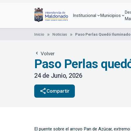
Pasar
al
De
contenido
Institucional
Municipios
Ma
principal
Inicio
Noticias
Paso Perlas Quedó Iluminado
Volver
Paso Perlas qued
24 de Junio, 2026
share
Compartir
El puente sobre el arroyo Pan de Azúcar, extremo