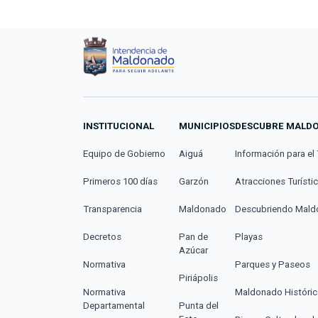
INSTITUCIONAL
MUNICIPIOS
DESCUBRE MALD
Equipo de Gobierno
Aiguá
Información para el 
Primeros 100 días
Garzón
Atracciones Turísti
Transparencia
Maldonado
Descubriendo Mal
Decretos
Pan de
Playas
Azúcar
Normativa
Parques y Paseos
Piriápolis
Normativa
Maldonado Históri
Departamental
Punta del