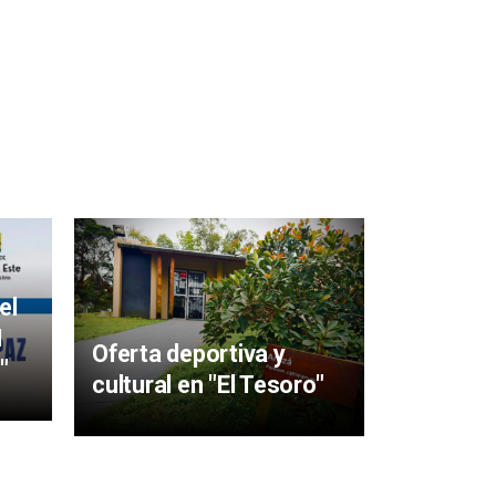
Mujeres 
aigüens
el
particip
I
Oferta deportiva y
y Sabere
"
cultural en "El Tesoro"