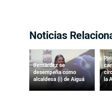
Noticias Relacion
Pir
Bernárdez se
cam
desempeña como
cir
alcaldesa (i) de Aiguá
la 