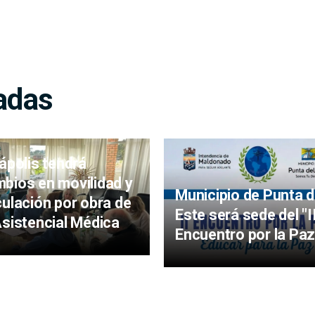
adas
iápolis tendrá
bios en movilidad y
Municipio de Punta d
culación por obra de
Este será sede del "I
Asistencial Médica
Encuentro por la Paz