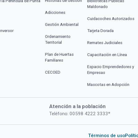
Historias de Gestión
e la Península de Punta
Bibliotecas Públicas
Maldonado
Adicciones
Cuidacoches Autorizados
Gestión Ambiental
Inversor
Tarjeta Dorada
Ordenamiento
Territorial
Remates Judiciales
Plan de Huertas
Capacitación en Línea
Familiares
Espacio Emprendedores y
CECOED
Empresas
Mascotas en Adopción
Atención a la población
Teléfono: 00598 4222 3333*
Términos de uso
Polít