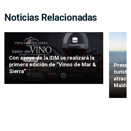
Noticias Relacionadas
Con apoyo de la IDM se realizará la
primera edición de “Vinos de Mar &
Presen
Sierra”
turíst
atracti
Maldo