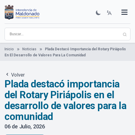
Pasar
al
contenido
Institucional
Municipios
Descubre Maldonado
Comunicación
Servicios
Guía De Trámites
Ver Noticias
principal
Inicio
Noticias
Plada Destacó Importancia del Rotary Piriápolis
En El Desarrollo de Valores Para La Comunidad
Volver
Plada destacó importancia
del Rotary Piriápolis en el
desarrollo de valores para la
comunidad
06 de Julio, 2026