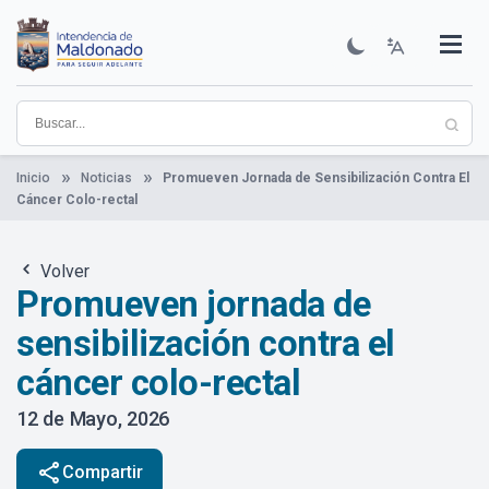
Pasar
al
contenido
Institucional
Municipios
Descubre Maldonado
Comunicación
Servicios
Guía De Trámites
Ver Noticias
principal
Inicio
Noticias
Promueven Jornada de Sensibilización Contra El
Cáncer Colo-rectal
Volver
Promueven jornada de
sensibilización contra el
cáncer colo-rectal
12 de Mayo, 2026
share
Compartir