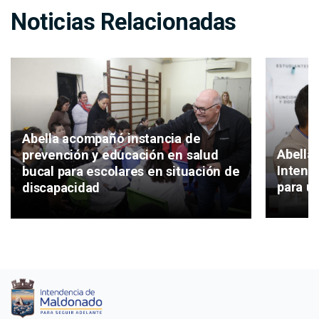
Noticias Relacionadas
Abella acompañó instancia de
Abella 
prevención y educación en salud
Intend
bucal para escolares en situación de
para un
discapacidad