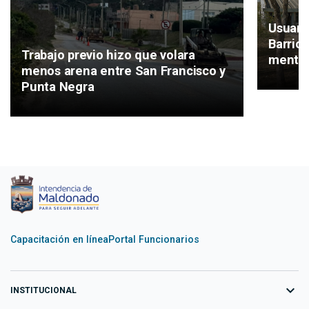
Usuari
Barrio
Trabajo previo hizo que volara
mental
menos arena entre San Francisco y
Punta Negra
Capacitación en línea
Portal Funcionarios
expand_more
INSTITUCIONAL