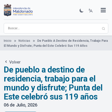
Pasar
al
contenido
Institucional
Municipios
Descubre Maldonado
Comunicación
Servicios
Guía De Trámites
Ver Noticias
principal
Inicio
Noticias
De Pueblo A Destino de Residencia, Trabajo Para
El Mundo y Disfrute; Punta del Este Celebró Sus 119 Años
Volver
De pueblo a destino de
residencia, trabajo para el
mundo y disfrute; Punta del
Este celebró sus 119 años
06 de Julio, 2026