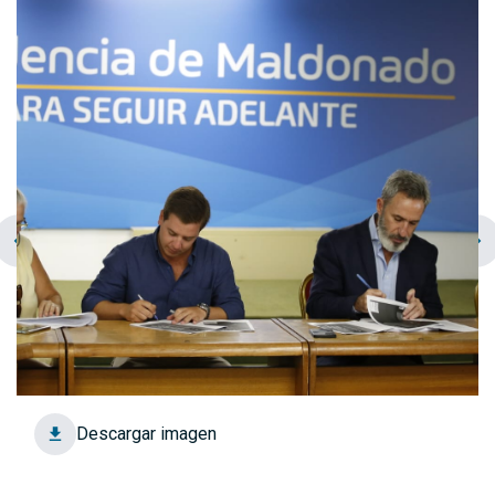
chevron_left
navigate_next
Descargar imagen