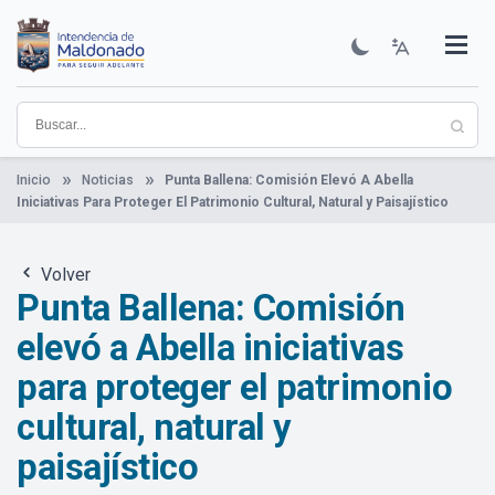
Pasar
al
contenido
Institucional
Municipios
Descubre Maldonado
Comunicación
Servicios
Guía De Trámites
Ver Noticias
principal
Inicio
Noticias
Punta Ballena: Comisión Elevó A Abella
Iniciativas Para Proteger El Patrimonio Cultural, Natural y Paisajístico
Volver
Punta Ballena: Comisión
elevó a Abella iniciativas
para proteger el patrimonio
cultural, natural y
paisajístico