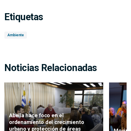
Etiquetas
Ambiente
Noticias Relacionadas
Abella hace foco en el
ordenamiento del crecimiento
urbano y protección de áreas
Movimi