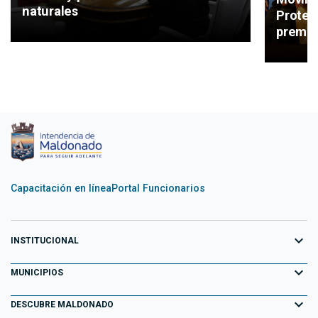
naturales
Protec
premio
Capacitación en línea
Portal Funcionarios
expand_more
INSTITUCIONAL
expand_more
Equipo de Gobierno
MUNICIPIOS
Primeros 100 días
expand_more
Aiguá
DESCUBRE MALDONADO