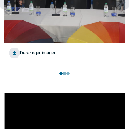
chevron_left
navigate_next
Descargar imagen