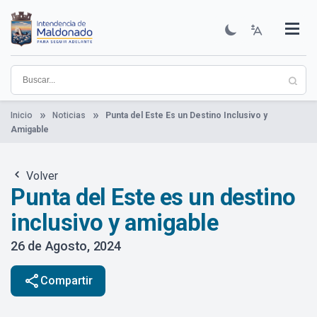
Pasar
al
contenido
Institucional
Municipios
Descubre Maldonado
Comunicación
Servicios
Guía De Trámites
Ver Noticias
principal
Inicio
Noticias
Punta del Este Es un Destino Inclusivo y
Amigable
Volver
Punta del Este es un destino
inclusivo y amigable
26 de Agosto, 2024
share
Compartir