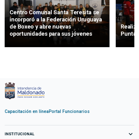
Centro Comunal Santa Teresita se
incorporó a la Federación Uruguaya
de Boxeo y abre nuevas
Realiz
oportunidades para sus jóvenes
Punta 
Capacitación en línea
Portal Funcionarios
expand_more
INSTITUCIONAL