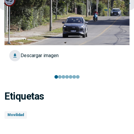
chevron_left
navigate_next
Descargar imagen
Etiquetas
Movilidad