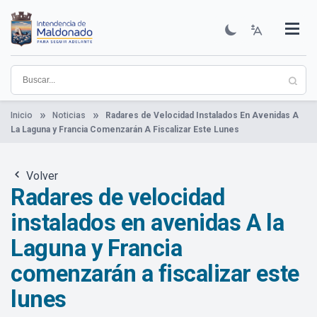
Pasar
al
contenido
Institucional
Municipios
Descubre Maldonado
Comunicación
Servicios
Guía De Trámites
Ver Noticias
principal
Inicio
Noticias
Radares de Velocidad Instalados En Avenidas A
La Laguna y Francia Comenzarán A Fiscalizar Este Lunes
Volver
Radares de velocidad
instalados en avenidas A la
Laguna y Francia
comenzarán a fiscalizar este
lunes