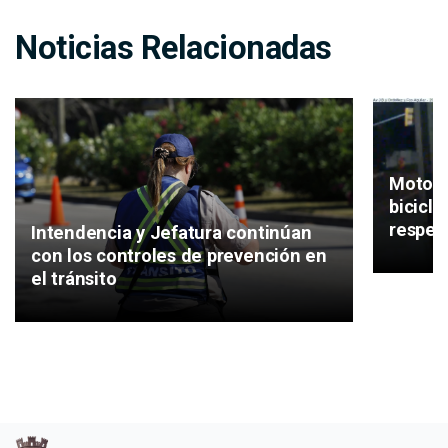
Noticias Relacionadas
Motos, 
bicicl
respeta
Intendencia y Jefatura continúan
con los controles de prevención en
el tránsito