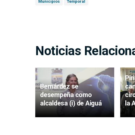
Municipios
Temporal
Noticias Relacion
Pir
Bernárdez se
cam
desempeña como
cir
alcaldesa (i) de Aiguá
la 