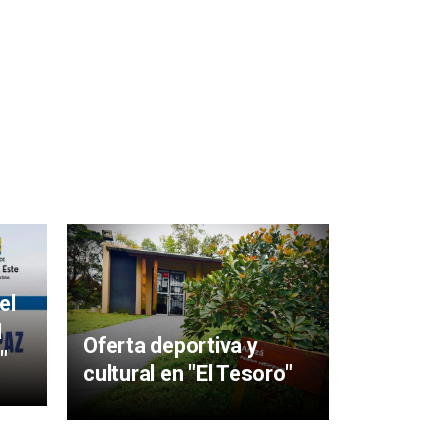
Mujeres 
aigüens
el
particip
I
Oferta deportiva y
y Sabere
"
cultural en "El Tesoro"