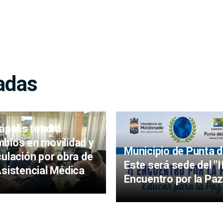
adas
iápolis tendrá
bios en movilidad y
Municipio de Punta d
culación por obra de
Este será sede del "I
Asistencial Médica
Encuentro por la Paz