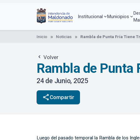
Pasar
al
De
contenido
Institucional
Municipios
Ma
principal
Inicio
Noticias
Rambla de Punta Fría Tiene 
Volver
Rambla de Punta F
24 de Junio, 2025
share
Compartir
Luego del pasado temporal la Rambla de los Ingleses