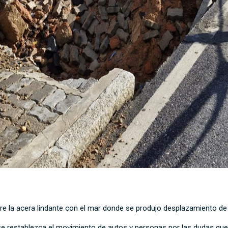
e la acera lindante con el mar donde se produjo desplazamiento de 
 restablezca el movimiento de autos y personas por las dudas que