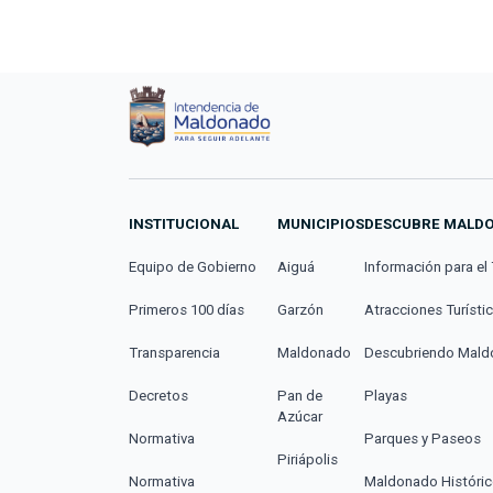
INSTITUCIONAL
MUNICIPIOS
DESCUBRE MALD
Equipo de Gobierno
Aiguá
Información para el 
Primeros 100 días
Garzón
Atracciones Turísti
Transparencia
Maldonado
Descubriendo Mal
Decretos
Pan de
Playas
Azúcar
Normativa
Parques y Paseos
Piriápolis
Normativa
Maldonado Históri