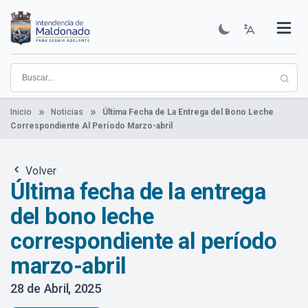
Pasar
al
contenido
Institucional
Municipios
Descubre Maldonado
Comunicación
Servicios
Guía De Trámites
Ver Noticias
principal
Inicio
Noticias
Última Fecha de La Entrega del Bono Leche
Correspondiente Al Período Marzo-abril
Volver
Última fecha de la entrega
del bono leche
correspondiente al período
marzo-abril
28 de Abril, 2025