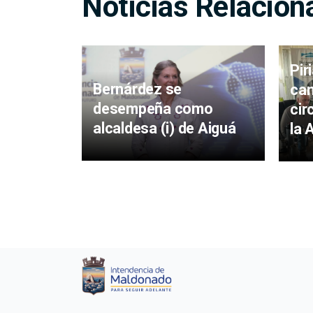
Noticias Relacion
Pir
Bernárdez se
cam
desempeña como
cir
alcaldesa (i) de Aiguá
la 