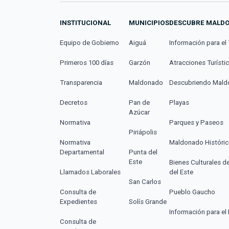
INSTITUCIONAL
MUNICIPIOS
DESCUBRE MALD
Equipo de Gobierno
Aiguá
Información para el 
Primeros 100 días
Garzón
Atracciones Turísti
Transparencia
Maldonado
Descubriendo Mal
Decretos
Pan de
Playas
Azúcar
Normativa
Parques y Paseos
Piriápolis
Normativa
Maldonado Históri
Departamental
Punta del
Este
Bienes Culturales d
Llamados Laborales
del Este
San Carlos
Consulta de
Pueblo Gaucho
Expedientes
Solís Grande
Información para el 
Consulta de