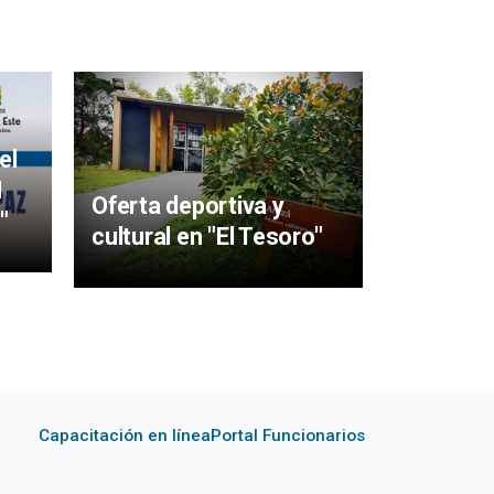
Mujeres 
aigüens
el
particip
I
Oferta deportiva y
y Sabere
"
cultural en "El Tesoro"
Capacitación en línea
Portal Funcionarios