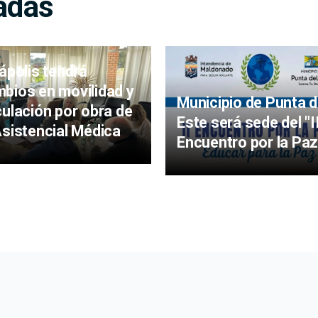
adas
iápolis tendrá
bios en movilidad y
Municipio de Punta d
culación por obra de
Este será sede del "I
Asistencial Médica
Encuentro por la Paz