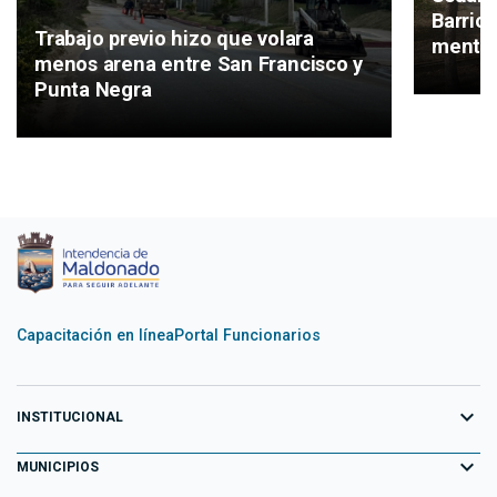
Barrio
Trabajo previo hizo que volara
mental
menos arena entre San Francisco y
Punta Negra
Capacitación en línea
Portal Funcionarios
expand_more
INSTITUCIONAL
expand_more
Equipo de Gobierno
MUNICIPIOS