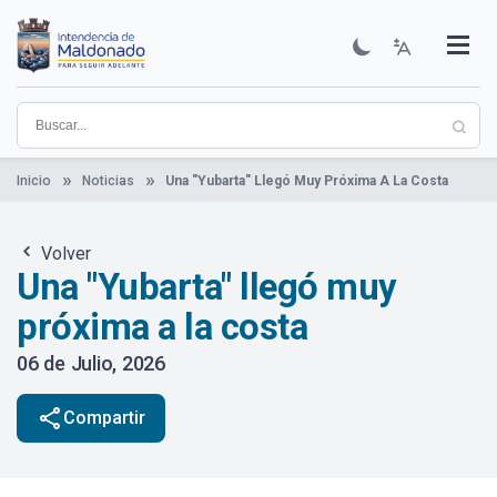
Pasar
al
contenido
Institucional
Municipios
Descubre Maldonado
Comunicación
Servicios
Guía De Trámites
Ver Noticias
principal
Inicio
Noticias
Una "Yubarta" Llegó Muy Próxima A La Costa
Volver
Una "Yubarta" llegó muy
próxima a la costa
06 de Julio, 2026
share
Compartir