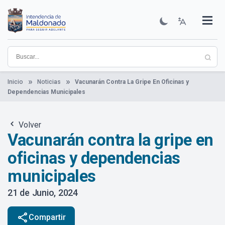
Pasar
al
contenido
Institucional
Municipios
Descubre Maldonado
Comunicación
Servicios
Guía De Trámites
Ver Noticias
principal
Inicio
Noticias
Vacunarán Contra La Gripe En Oficinas y
Dependencias Municipales
Volver
Vacunarán contra la gripe en
oficinas y dependencias
municipales
21 de Junio, 2024
share
Compartir