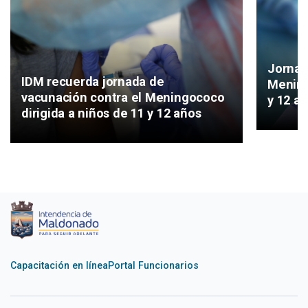
Jornad
IDM recuerda jornada de
Mening
vacunación contra el Meningococo
y 12 a
dirigida a niños de 11 y 12 años
Capacitación en línea
Portal Funcionarios