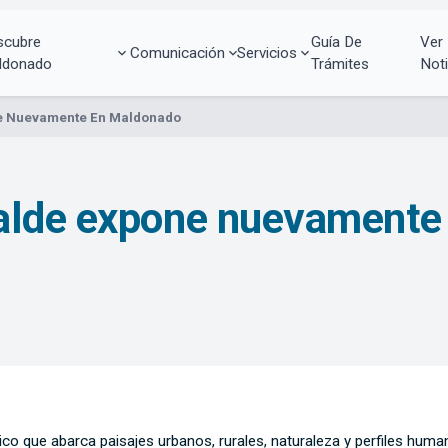
scubre
Guía De
Ver
Comunicación
Servicios
ldonado
Trámites
Noti
e Nuevamente En Maldonado
alde expone nuevamente
stico que abarca paisajes urbanos, rurales, naturaleza y perfiles hum