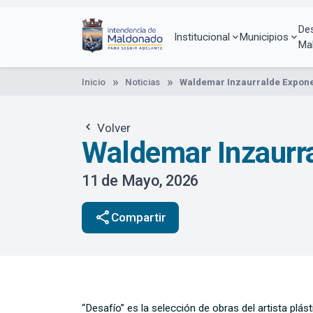
Pasar
al
De
contenido
Institucional
Municipios
Ma
principal
Inicio
Noticias
Waldemar Inzaurralde Expon
Volver
Waldemar Inzaurr
11 de Mayo, 2026
share
Compartir
“Desafío” es la selección de obras del artista plá