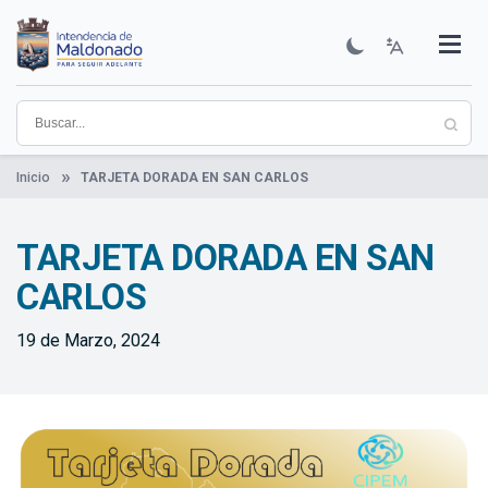
Pasar
al
contenido
Institucional
Municipios
Descubre Maldonado
Comunicación
Servicios
Guía De Trámites
Ver Noticias
principal
Inicio
TARJETA DORADA EN SAN CARLOS
TARJETA DORADA EN SAN
CARLOS
19 de Marzo, 2024